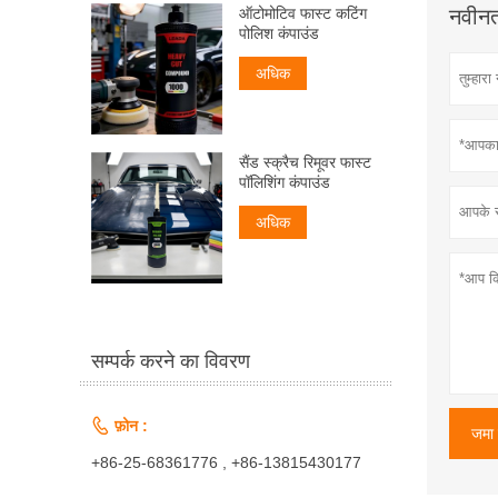
नवीनतम
ऑटोमोटिव फास्ट कटिंग
पोलिश कंपाउंड
अधिक
सैंड स्क्रैच रिमूवर फास्ट
पॉलिशिंग कंपाउंड
अधिक
सम्पर्क करने का विवरण

फ़ोन :
जमा 
+86-25-68361776 , +86-13815430177