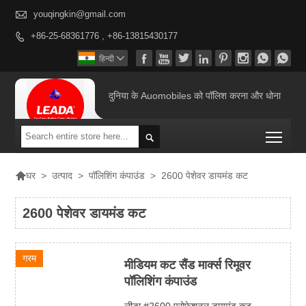

youqingkin@gmail.com
+86-25-68361776 , +86-13815430177









हिन्दी

दुनिया के Auomobiles को पॉलिश करना और धोना
Togg


>
उत्पाद
>
पॉलिशिंग कंपाउंड
>
2600 पेशेवर डायमंड कट
घर
2600 पेशेवर डायमंड कट
गरम
मीडियम कट सैंड मार्क्स रिमूवर
पॉलिशिंग कंपाउंड