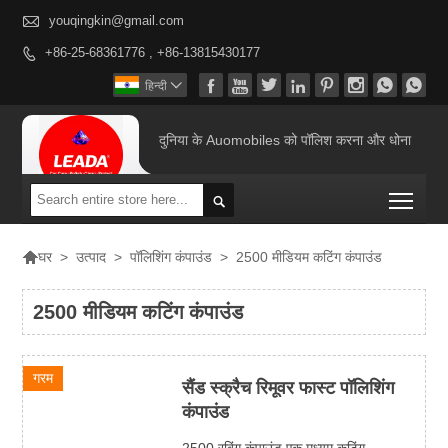

youqingkin@gmail.com
+86-25-68361776 , +86-13815430177









हिन्दी

दुनिया के Auomobiles को पॉलिश करना और धोना
Togg


>
उत्पाद
>
पॉलिशिंग कंपाउंड
>
2500 मीडियम कटिंग कंपाउंड
घर
2500 मीडियम कटिंग कंपाउंड
गरम
सैंड स्क्रैच रिमूवर फास्ट पॉलिशिंग
कंपाउंड