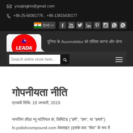

youqingkin@gmail.com
+86-25-68361776 , +86-13815430177









हिन्दी

दुनिया के Auomobiles को पॉलिश करना और धोना
Togg

गोपनीयता नीति
प्रभावी तिथि: 18 जनवरी, 2019
नानजिंग लीडा न्यू मटेरियल कं, लिमिटेड ("हमें", "हम", या "हमारे")
hi.polishcompound.com वेबसाइट (इसके बाद "सेवा" के रूप में