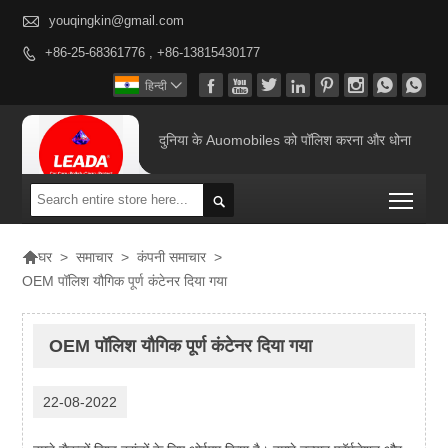

youqingkin@gmail.com
+86-25-68361776 , +86-13815430177









हिन्दी

दुनिया के Auomobiles को पॉलिश करना और धोना
Togg


>
समाचार
>
कंपनी समाचार
>
घर
OEM पॉलिश यौगिक पूर्ण कंटेनर दिया गया
OEM पॉलिश यौगिक पूर्ण कंटेनर दिया गया
22-08-2022